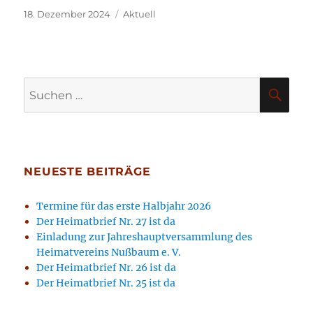
Veröffentlicht
Kategorien
18. Dezember 2024
Aktuell
am
Suchen
SU
nach:
NEUESTE BEITRÄGE
Termine für das erste Halbjahr 2026
Der Heimatbrief Nr. 27 ist da
Einladung zur Jahreshauptversammlung des
Heimatvereins Nußbaum e. V.
Der Heimatbrief Nr. 26 ist da
Der Heimatbrief Nr. 25 ist da