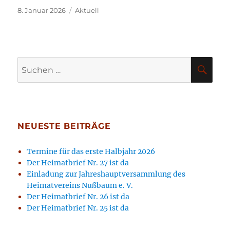
Veröffentlicht
Kategorien
8. Januar 2026
Aktuell
am
Suchen
SU
nach:
NEUESTE BEITRÄGE
Termine für das erste Halbjahr 2026
Der Heimatbrief Nr. 27 ist da
Einladung zur Jahreshauptversammlung des
Heimatvereins Nußbaum e. V.
Der Heimatbrief Nr. 26 ist da
Der Heimatbrief Nr. 25 ist da