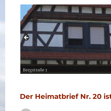
Bergstraße 1
Am Geisberg
Der Heimatbrief Nr. 20 is