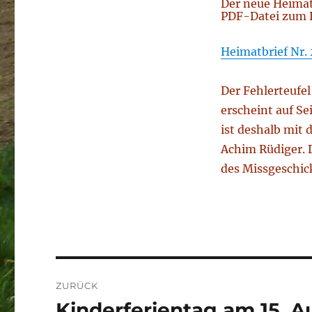
Der neue Heimatb
PDF-Datei zum 
Heimatbrief Nr.
Der Fehlerteufe
erscheint auf Se
ist deshalb mit
Achim Rüdiger. 
des Missgeschic
Beitragsnavigation
ZURÜCK
Kinderferientag am 15. A
Vorheriger