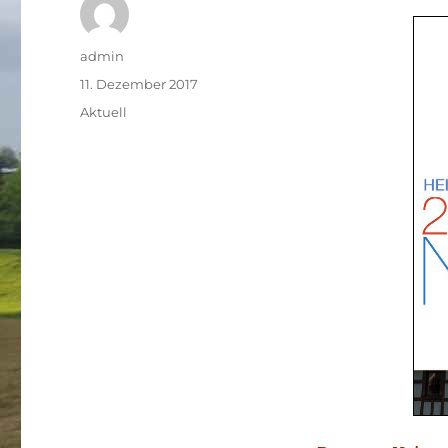
Autor
admin
Veröffentlicht
11. Dezember 2017
am
Kategorien
Aktuell