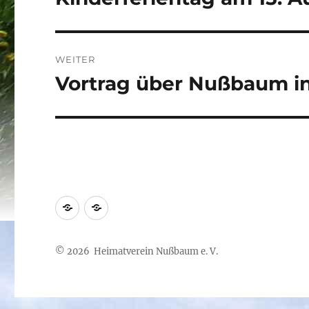
Beitrag:
WEITER
Vortrag über Nußbaum in 
Nächster
Beitrag:
Impressum
Datenschutzerklärung
© 2026 Heimatverein Nußbaum e. V.